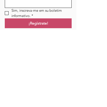
Sim, inscreva-me em su boletim 
informativo.
*
¡Regístrate!
Campo de golf
Hogar
Cursos
Eventos
Podcast
Recursos
Blog