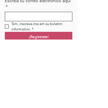
Escriba su correo electrónico aquí
*
Sim, inscreva-me em su boletim 
informativo.
*
¡Regístrate!
Campo de golf
Hogar
Cursos
Eventos
Podcast
Recursos