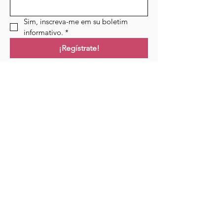
Sim, inscreva-me em su boletim 
informativo.
*
¡Regístrate!
Campo de golf
Hogar
Cursos
Eventos
Podcast
Recursos
Blog