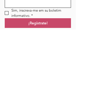
Sim, inscreva-me em su boletim 
informativo.
*
¡Regístrate!
Campo de golf
Hogar
Cursos
Eventos
Podcast
Recursos
Blog