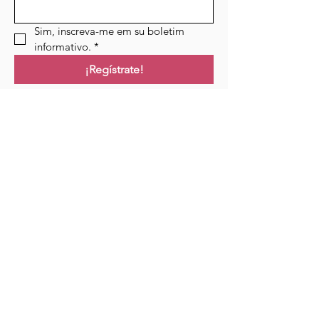
Sim, inscreva-me em su boletim 
informativo.
*
¡Regístrate!
Campo de golf
Hogar
Cursos
Eventos
Podcast
Recursos
Blog