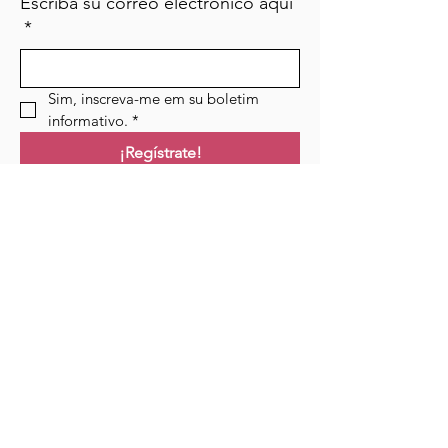
Escriba su correo electrónico aquí
*
Sim, inscreva-me em su boletim 
informativo.
*
¡Regístrate!
Campo de golf
Hogar
Cursos
Eventos
Podcast
Recursos