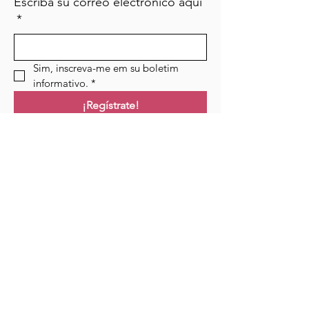
Escriba su correo electrónico aquí
*
Sim, inscreva-me em su boletim 
informativo.
*
¡Regístrate!
Campo de golf
Hogar
Cursos
Eventos
Podcast
Recursos