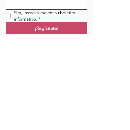
Sim, inscreva-me em su boletim 
informativo.
*
¡Regístrate!
Campo de golf
Hogar
Cursos
Eventos
Podcast
Recursos
Blog