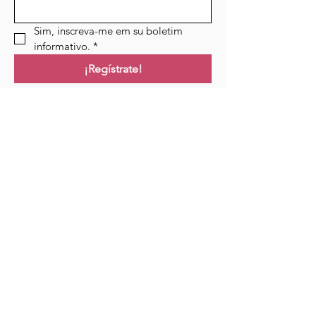
Sim, inscreva-me em su boletim 
informativo.
*
¡Regístrate!
Campo de golf
Hogar
Cursos
Eventos
Podcast
Recursos
Blog