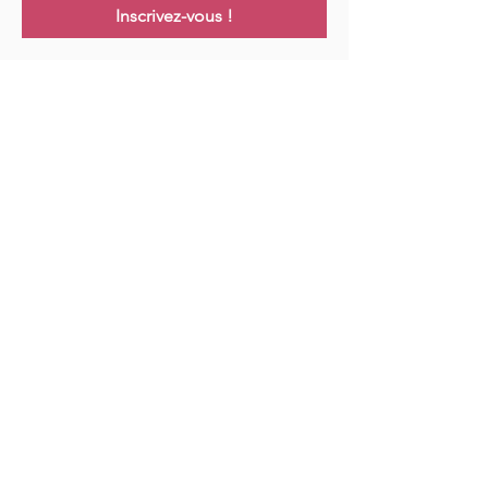
Inscrivez-vous !
Links
Maison
Cours
Événements
Podcast
Ressources
Blog
Contact