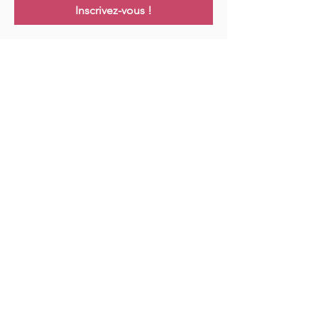
Inscrivez-vous !
Links
Maison
Cours
Événements
Podcast
Ressources
Blog
Contact