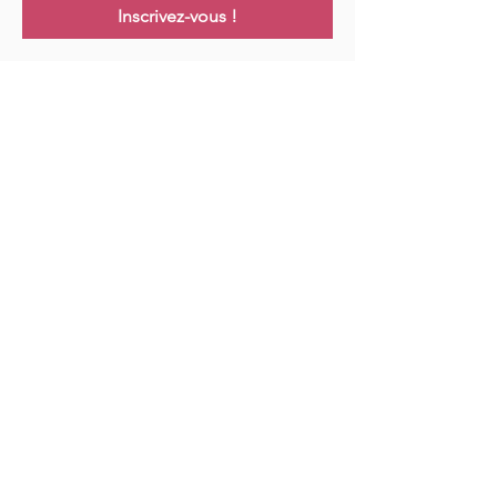
Inscrivez-vous !
Links
Maison
Cours
Événements
Podcast
Ressources
Blog
Contact