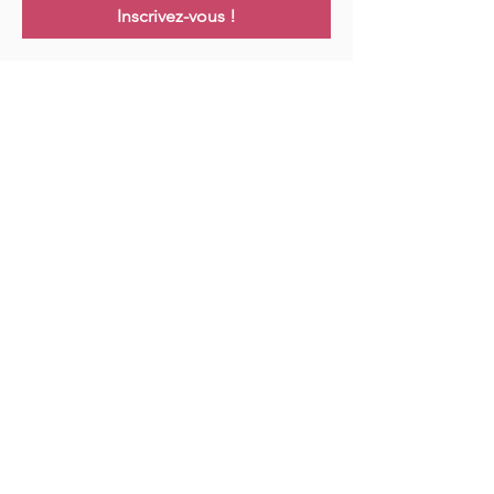
Inscrivez-vous !
Links
Maison
Cours
Événements
Podcast
Ressources
Blog
Contact