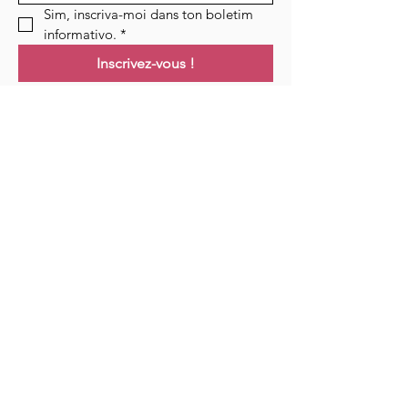
Sim, inscriva-moi dans ton boletim 
informativo.
*
Inscrivez-vous !
Links
Maison
Cours
Événements
Podcast
Ressources
Blog
Contact