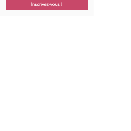
Inscrivez-vous !
Links
Maison
Cours
Événements
Podcast
Ressources
Blog
Contact