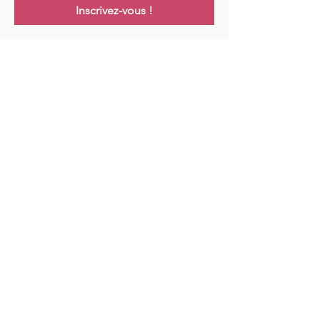
Inscrivez-vous !
Links
Maison
Cours
Événements
Podcast
Ressources
Blog
Contact