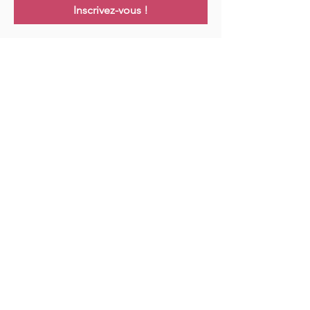
Inscrivez-vous !
Links
Maison
Cours
Événements
Podcast
Ressources
Blog
Contact