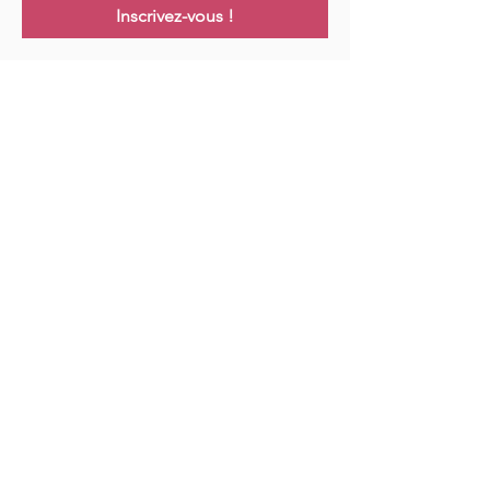
Inscrivez-vous !
Links
Maison
Cours
Événements
Podcast
Ressources
Blog
Contact