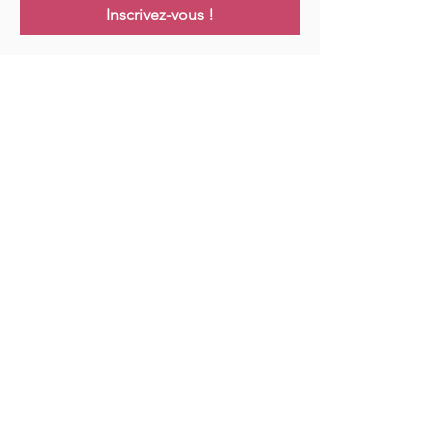
Inscrivez-vous !
Links
Maison
Cours
Événements
Podcast
Ressources
Blog
Contact