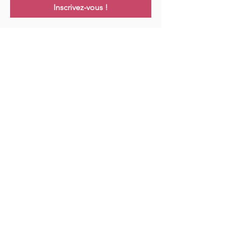
Inscrivez-vous !
Links
Maison
Cours
Événements
Podcast
Ressources
Blog
Contact