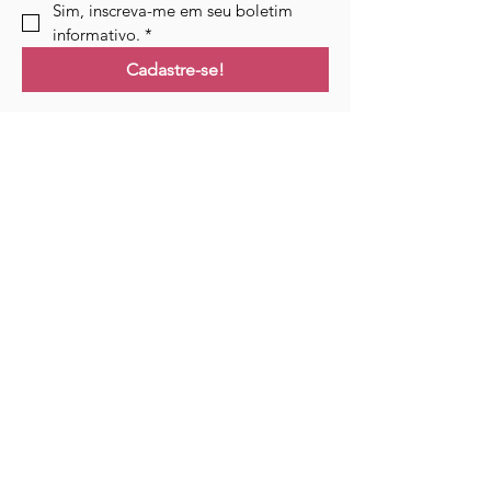
Sim, inscreva-me em seu boletim 
informativo.
*
Cadastre-se!
Ligações
Lar
Cursos
Eventos
Podcast
Recursos
Blogue
Contato