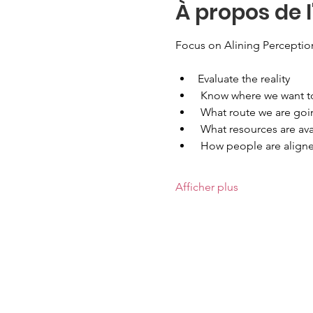
À propos de 
Focus on Alining Perceptio
Evaluate the reality
 Know where we want t
 What route we are goi
 What resources are ava
 How people are aligned
Afficher plus