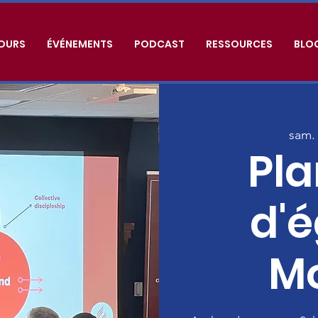
OURS
ÉVÉNEMENTS
PODCAST
RESSOURCES
BLO
sam. 
Pla
d'é
Mo