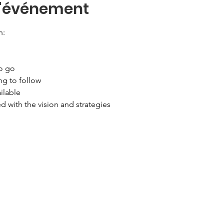
l'événement
n:
o go
ng to follow
ilable
 with the vision and strategies