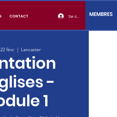
MEMBRES
Se connecter
G
CONTACT
22 févr.
  |  
Lancaster
ntation
glises -
dule 1