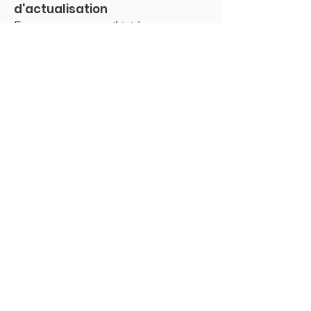
d'actualisation
Entrez votre e-mail ici
*
Sim, inscriva-moi dans ton boletim 
informativo.
*
Inscrivez-vous !
Links
Maison
Cours
Événements
Podcast