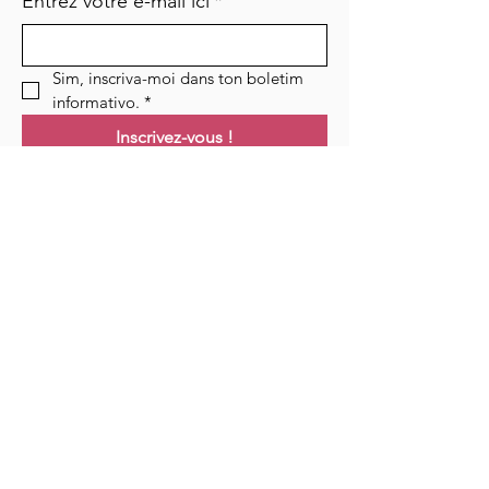
Entrez votre e-mail ici
*
Sim, inscriva-moi dans ton boletim 
informativo.
*
Inscrivez-vous !
Links
Maison
Cours
Événements
Podcast
Ressources