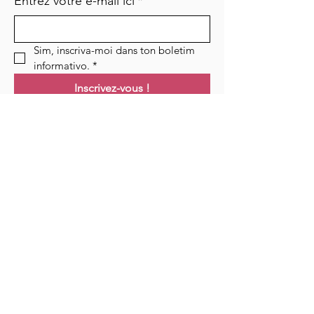
Entrez votre e-mail ici
*
Sim, inscriva-moi dans ton boletim 
informativo.
*
Inscrivez-vous !
Links
Maison
Cours
Événements
Podcast
Ressources