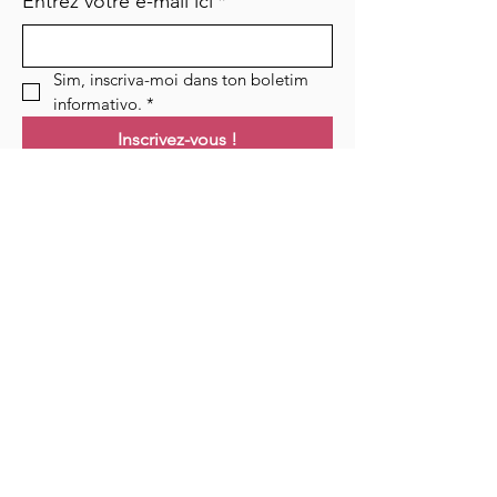
Entrez votre e-mail ici
*
Sim, inscriva-moi dans ton boletim 
informativo.
*
Inscrivez-vous !
Links
Maison
Cours
Événements
Podcast
Ressources