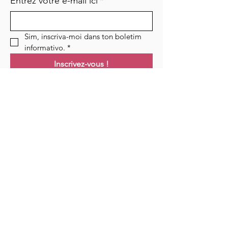
Entrez votre e-mail ici
*
Sim, inscriva-moi dans ton boletim 
informativo.
*
Inscrivez-vous !
Links
Maison
Cours
Événements
Podcast
Ressources