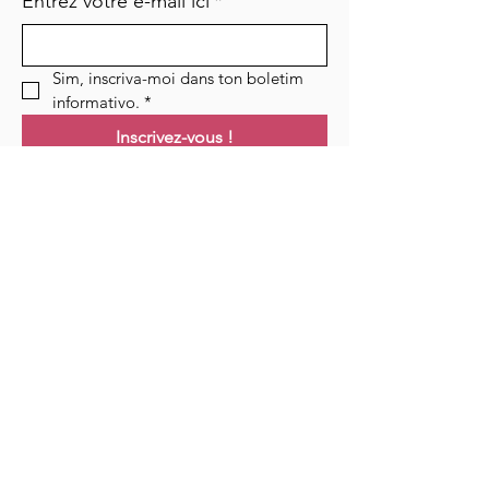
Entrez votre e-mail ici
*
Sim, inscriva-moi dans ton boletim 
informativo.
*
Inscrivez-vous !
Links
Maison
Cours
Événements
Podcast
Ressources