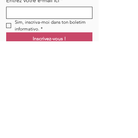
Entrez votre e-mail ici
*
Sim, inscriva-moi dans ton boletim 
informativo.
*
Inscrivez-vous !
Links
Maison
Cours
Événements
Podcast
Ressources