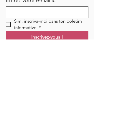
Entrez votre e-mail ici
*
Sim, inscriva-moi dans ton boletim 
informativo.
*
Inscrivez-vous !
Links
Maison
Cours
Événements
Podcast
Ressources