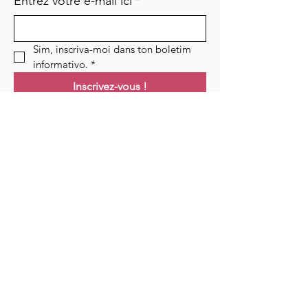
Entrez votre e-mail ici
*
Sim, inscriva-moi dans ton boletim 
informativo.
*
Inscrivez-vous !
Links
Maison
Cours
Événements
Podcast
Ressources