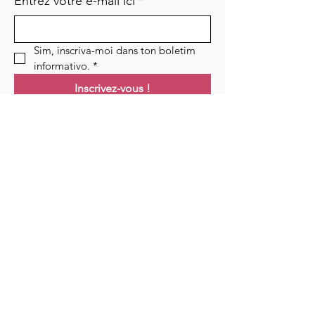
Entrez votre e-mail ici
*
Sim, inscriva-moi dans ton boletim 
informativo.
*
Inscrivez-vous !
Links
Maison
Cours
Événements
Podcast
Ressources