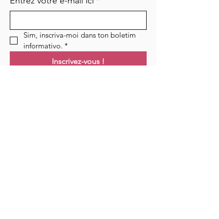
Entrez votre e-mail ici
*
Sim, inscriva-moi dans ton boletim 
informativo.
*
Inscrivez-vous !
Links
Maison
Cours
Événements
Podcast
Ressources