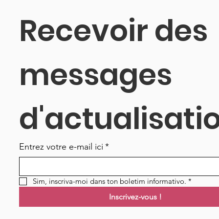
Recevoir des 
messages 
d'actualisati
Entrez votre e-mail ici
*
Sim, inscriva-moi dans ton boletim informativo.
*
Inscrivez-vous !