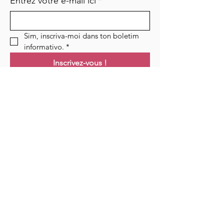
Entrez votre e-mail ici
*
Sim, inscriva-moi dans ton boletim 
informativo.
*
Inscrivez-vous !
Links
Maison
Cours
Événements
Podcast
Ressources