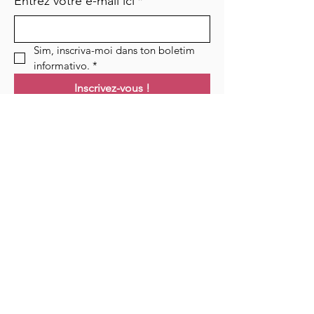
Entrez votre e-mail ici
*
Sim, inscriva-moi dans ton boletim 
informativo.
*
Inscrivez-vous !
Links
Maison
Cours
Événements
Podcast
Ressources