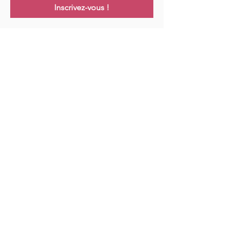
Inscrivez-vous !
Links
Maison
Cours
Événements
Podcast
Ressources
Blog
Contact