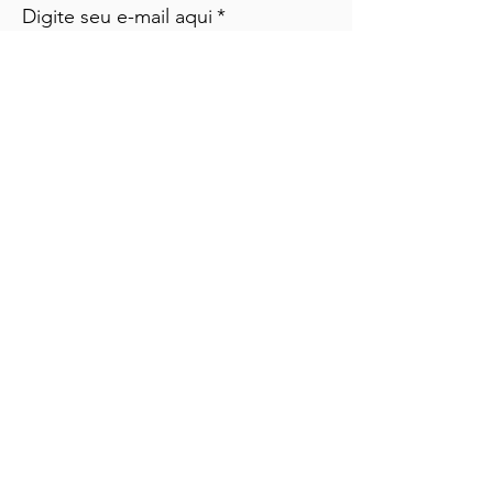
Digite seu e-mail aqui
*
Sim, inscreva-me em seu boletim 
informativo.
*
Cadastre-se!
Ligações
Lar
Cursos
Eventos
Podcast
Recursos