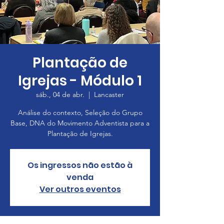
Plantação de
Igrejas - Módulo 1
sáb., 04 de abr.
  |  
Lancaster
Análise do contexto, Seleção do Grupo
Base, DNA do Movimento Adventista para a
Plantação de Igrejas.
Os ingressos não estão à
venda
Ver outros eventos