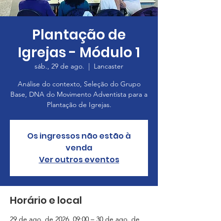
Plantação de
Igrejas - Módulo 1
sáb., 29 de ago.
  |  
Lancaster
Análise do contexto, Seleção do Grupo
Base, DNA do Movimento Adventista para a
Plantação de Igrejas.
Os ingressos não estão à
venda
Ver outros eventos
Horário e local
29 de ago. de 2026, 09:00 – 30 de ago. de