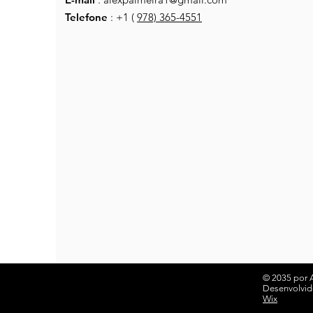
Telefone
: +1 (
978) 365-4551
© 2035 por A
Desenvolvid
Wix