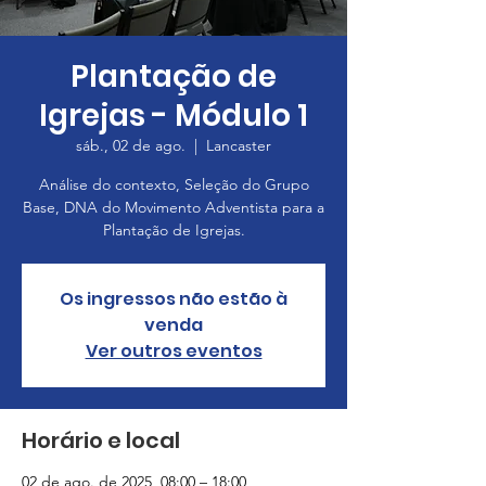
Plantação de
Igrejas - Módulo 1
sáb., 02 de ago.
  |  
Lancaster
Análise do contexto, Seleção do Grupo
Base, DNA do Movimento Adventista para a
Plantação de Igrejas.
Os ingressos não estão à
venda
Ver outros eventos
Horário e local
02 de ago. de 2025, 08:00 – 18:00