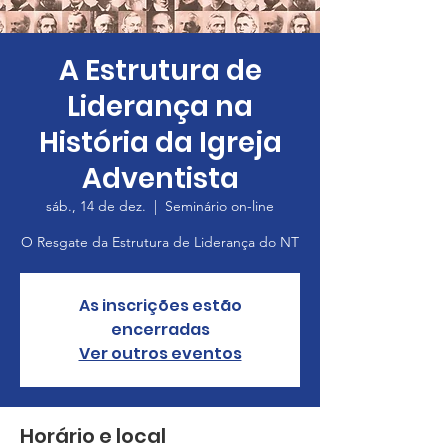
A Estrutura de
Liderança na
História da Igreja
Adventista
sáb., 14 de dez.
  |  
Seminário on-line
O Resgate da Estrutura de Liderança do NT
As inscrições estão
encerradas
Ver outros eventos
Horário e local