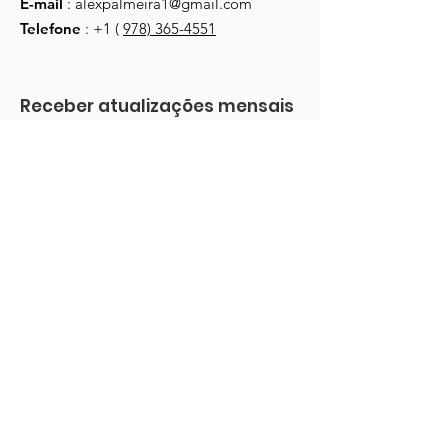
E-mail
:
alexpalmeira1@gmail.com
Telefone
: +1 (
978) 365-4551
Receber atualizações mensais
Digite seu e-mail aqui
*
Sim, inscreva-me em seu boletim 
informativo.
*
Cadastre-se!
Ligações
Lar
Cursos