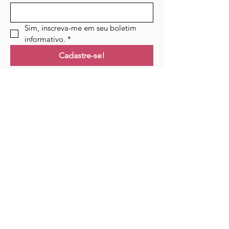
Sim, inscreva-me em seu boletim 
informativo.
*
Cadastre-se!
Ligações
Lar
Cursos
Eventos
Podcast
Recursos
Blogue