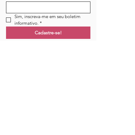
Sim, inscreva-me em seu boletim 
informativo.
*
Cadastre-se!
Ligações
Lar
Cursos
Eventos
Podcast
Recursos
Blogue