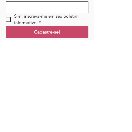
Sim, inscreva-me em seu boletim 
informativo.
*
Cadastre-se!
Ligações
Lar
Cursos
Eventos
Podcast
Recursos
Blogue