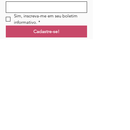
Sim, inscreva-me em seu boletim 
informativo.
*
Cadastre-se!
Ligações
Lar
Cursos
Eventos
Podcast
Recursos
Blogue