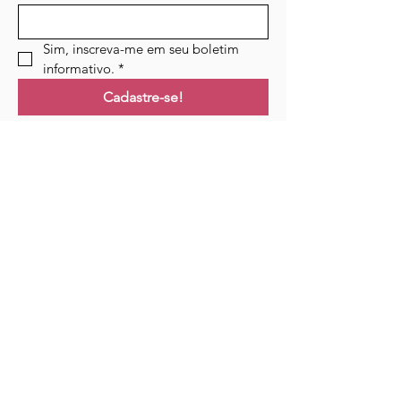
Sim, inscreva-me em seu boletim 
informativo.
*
Cadastre-se!
Ligações
Lar
Cursos
Eventos
Podcast
Recursos
Blogue