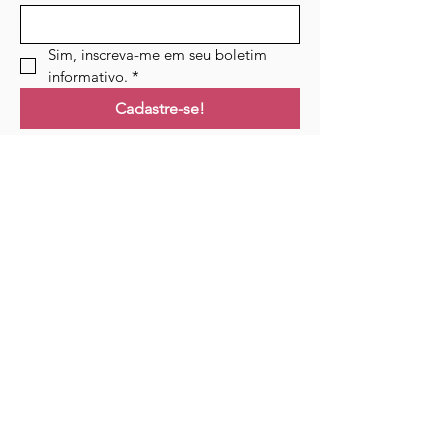
Sim, inscreva-me em seu boletim 
informativo.
*
Cadastre-se!
Ligações
Lar
Cursos
Eventos
Podcast
Recursos
Blogue