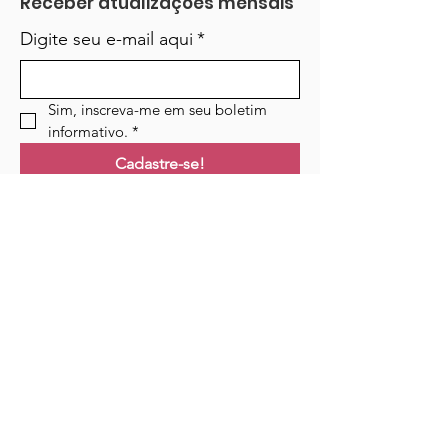
Receber atualizações mensais
Digite seu e-mail aqui
*
Sim, inscreva-me em seu boletim 
informativo.
*
Cadastre-se!
Ligações
Lar
Cursos
Eventos
Podcast