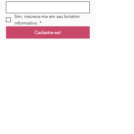
Sim, inscreva-me em seu boletim 
informativo.
*
Cadastre-se!
Ligações
Lar
Cursos
Eventos
Podcast
Recursos
Blogue